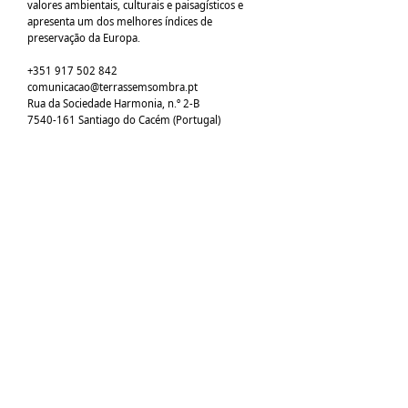
valores ambientais, culturais e paisagísticos e
apresenta um dos melhores índices de
preservação da Europa.
+351 917 502 842
comunicacao@terrassemsombra.pt
​Rua da Sociedade Harmonia, n.º 2-B
7540-161
Santiago do Cacém (Portugal)
O FESTIVAL
Missão e Valores
Três Dimensões
ODS​​
Publicações
PROGRAMAÇÃO
PRÉMIO INTERNACIONAL