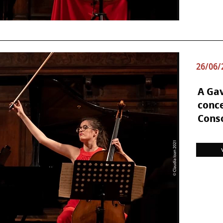
26/06/
A Gav
conce
Cons