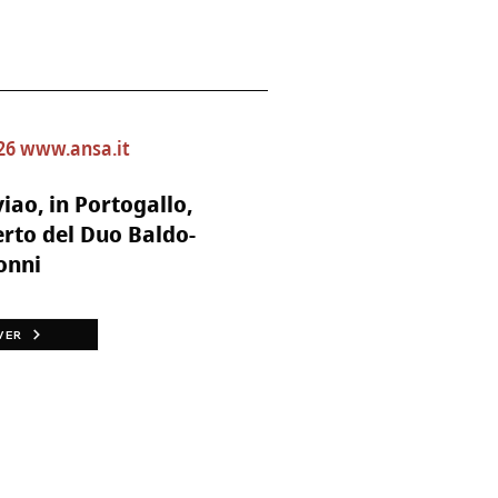
26
www.ansa.it
iao, in Portogallo,
rto del Duo Baldo-
onni
VER