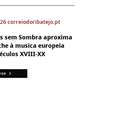
26 correiodoribatejo.pt
as sem Sombra aproxima
che à musica europeia
éculos XVIII-XX
VER