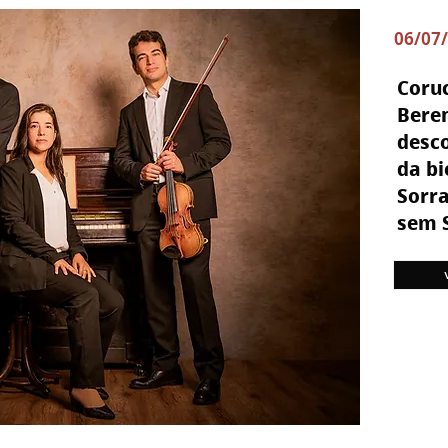
06/07
Coruc
Beren
desc
da bi
Sorra
sem 