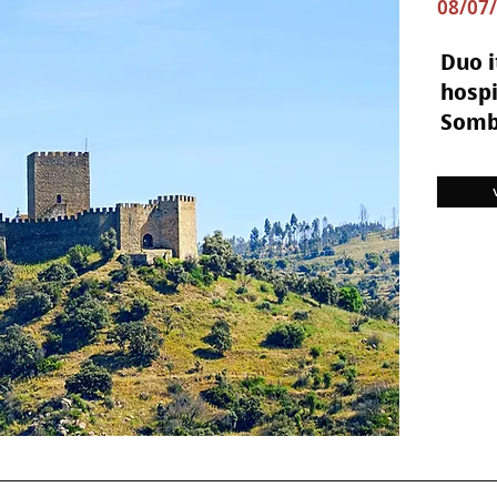
08/07/
Duo i
hospi
Somb