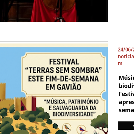
24/06/
notici
m
Músic
biodi
Festi
apres
sema