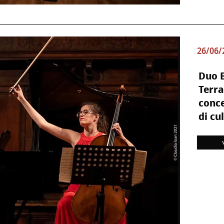
26/06/
Duo B
Terra
conce
di cu