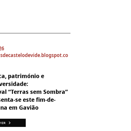
26
asdecastelodevide.blogspot.co
a, património e
versidade:
val “Terras sem Sombra”
enta-se este fim-de-
na em Gavião
VER