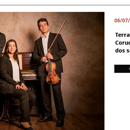
06/07/
Terr
Coru
dos s