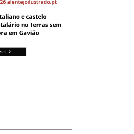
26 alentejoilustrado.pt
taliano e castelo
talário no Terras sem
ra em Gavião
VER